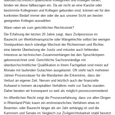
überdurchschnittlich qualifizierte Kolleginnen und Kollegen sehen,
binden wir diese fallbezogen ein. Da wir nicht an eine Kanzlei oder
bestimmte Kolleginnen und Kollegen gebunden sind, können wir für den
konkreten Bedarf immer den oder die aus unserer Sicht am besten
geeigneten Kollegen auswählen.
Wann raten wir zum gerichtlichen Rechtsstreit?
Die Erfahrung der letzten 20 Jahre zeigt, dass Zivilprozesse im
Baurecht um Werklohnansprüche oder Mängelrechte selbst bei wenigen
Streitpunkten durch ständige Wechsel der Richterinnen und Richter,
eine latente Überlastung der Justiz und mitunter auch fehlendes
Interesse an technischen Zusammenhängen bei den Spruchkörpern
gekennzeichnet sind. Gerichtliche Sachverständige mit
überdurchschnittlicher Qualifikation in ihrem Fachgebiet sind meist auf
Monate mit laufenden Gutachten ausgelastet. Oft steht nach mehreren
Jahren Prozessdauer für die Mandanten die Erkenntnis, dass der
Verlust an eigener Zeit, Nerven und letztlich auch der finanzielle
Aufwand in keinem akzeptablen Verhältnis mehr zur Sache standen.
Daher beraten wir konsequent so weit als möglich prozessvermeidend.
Im öffentlichen Recht zeigt die Prozesserfahrung, dass vor allen Dingen
in Rheinland-Pfalz kaum ein erstinstanzliches Verfahren etwa im
Beamten- oder Baurecht länger als ein Jahr anhängig ist und die
Kammern und Senate im Vergleich zur Zivilgerichtsbarkeit stabil besetzt