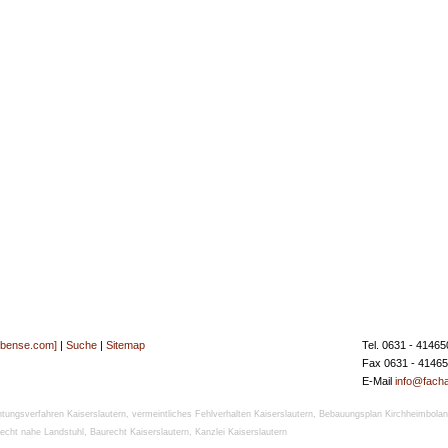
[bense.com]
|
Suche
|
Sitemap
Tel. 0631 - 41465
Fax 0631 - 4146
E-Mail
info@facha
htungsverfahren Kaiserslautern
,
vermeintliches Fehlverhalten Kaiserslautern
,
Bebauungsplan Kirchheimbola
recht nahe Landstuhl
,
Baurecht Kaiserslautern
,
Kanzlei Kaiserslautern