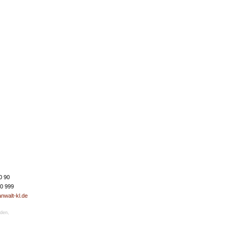
0 90
50 999
nwalt-kl.de
nden
,