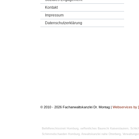
Kontakt
Impressum
Datenschutzerklärung
© 2010 - 2026 Fachanwaltskanzlei Dr. Montag |
Webservices by 
Beihilferechtsstreit Homburg
,
oeffentliches Baurecht Kaiserslautern
,
Schlic
Schimmelschaeden Homburg
,
Anwaltskanzlei nahe Otterberg
,
Verwaltungs