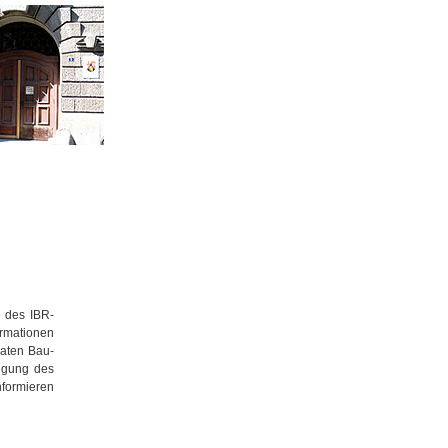
 des IBR-
ormationen
vaten Bau-
migung des
nformieren